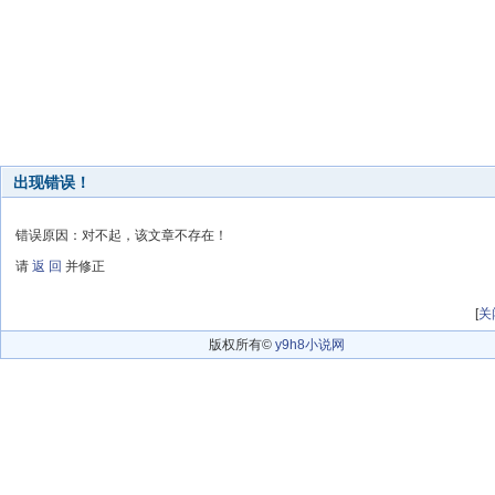
出现错误！
错误原因：对不起，该文章不存在！
请
返 回
并修正
[
关
版权所有©
y9h8小说网