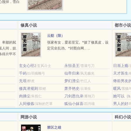
心脫掉，雪白
修真小说
都市小说
云舫（限）
。卑鄙的弑
张家有女，爱若至宝。*披了修真皮，设
返人间，妓.
定完全乱诌。*封图自网... ...
杀得片甲不
，而遗失未
玄女心经2
永恒圣王
日渐上瘾
/玄风斗士
/雪满弓刀
/
千屿
仙帝归来
天才医生
/白羽摘雕弓
/风无极光
无垠
梦幻湮尘
馋前男友
/醉虎
/竹江人
修真潜规则
萧齐艳史
暖风
/双鲤
/云渐生
/黑猫
肉拂尘
刀剑恩仇录
她可以（h
/朱投仁
/雁翎刀
人间修炼
狐仙小妺喜
男人的好
/深秋的芒草
/四月喵
网游小说
科幻小说
禁区之雄