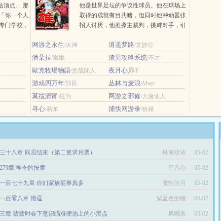
达顶点。 那
他是世界足坛的争议性球员。他在球场上
 「你一个人
取得的成就有目共睹，但同时他冲动嚣张
官专门学校，
招人讨厌，他推搡主裁判，挑衅对手，引
新人外交官
发斗殴…… 他让主裁判头疼，他让对
网游之永生
逍遥梦路
/火神
手的后... ...
/文抄公
潘朵拉
渣男攻略系统
/嵐懶
/不才
歐克牧場物語
夜月心扉
/悠哉閒人
/F
游戏四万年
丛林与麦浪
后
/羽民
/Maer
莫揽清宵
网游之邪修
雨
/枉为
/大唐仙人
寻心
捕快网游录
/易东
/狼籍
三十八章 同居结束（第二更求月票）
林海听涛
05-02
279章 神奇的按摩
平凡心
05-02
一百七十九章 你们家族屁事真多
魔性沧月
05-02
一百零八章 懵逼
紫蓝色的猪
05-02
三章 嘘嘘时会下意识瞄准便池上的小黑点
凤嘲凰
05-02