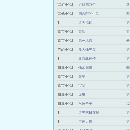
[网游小说]
游戏四万年
新
[其他小说]
四合院的生活
四
[]
诸天福运
第
[都市小说]
妄欢
妄
[都市小说]
第一纨绔
分
[玄幻小说]
凡人仙界篇
第
[]
奥特战神传
第
[修真小说]
仙帝归来
0
[都市小说]
失笑
第
[都市小说]
宝鉴
第
[修真小说]
无垠
第
[修真小说]
永恒圣王
1
[]
诸界末日在线
第
[]
主神大道
第