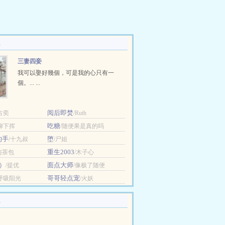
三妻四妾
我可以娶好幾個，可是我的心只有一
個。... ...
阅后即焚
古奕
/Ruth
吃糖
/柳下挥
/随便果是真的吗
的手
堕
/十九叔
/尸姐
重生2003
与茶包
/木子心
）
面点大师
/提优
/像极了随便
哥哥轻点宠
/呼吸阳光
/火妖