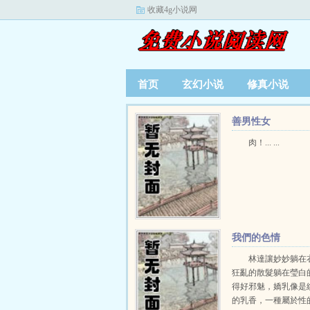
收藏4g小说网
首页
玄幻小说
修真小说
善男性女
肉！... ...
我們的色情
林達讓妙妙躺在
狂亂的散髮躺在瑩白
得好邪魅，嬌乳像是
的乳香，一種屬於性