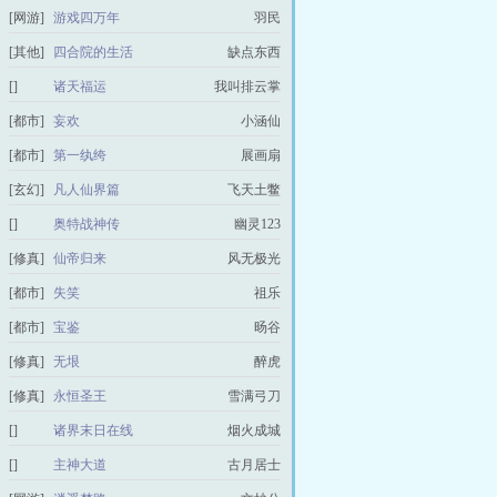
[网游]
游戏四万年
羽民
[其他]
四合院的生活
缺点东西
[]
诸天福运
我叫排云掌
[都市]
妄欢
小涵仙
[都市]
第一纨绔
展画扇
[玄幻]
凡人仙界篇
飞天土鳖
[]
奥特战神传
幽灵123
[修真]
仙帝归来
风无极光
[都市]
失笑
祖乐
[都市]
宝鉴
旸谷
[修真]
无垠
醉虎
[修真]
永恒圣王
雪满弓刀
[]
诸界末日在线
烟火成城
[]
主神大道
古月居士