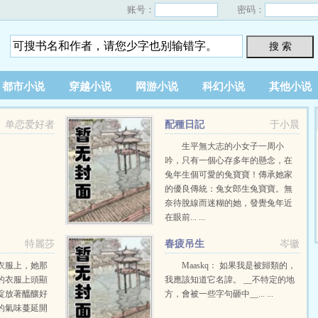
账号：
密码：
搜 索
都市小说
穿越小说
网游小说
科幻小说
其他小说
单恋爱好者
配種日記
于小晨
生平無大志的小女子一周小
吟，只有一個心存多年的懸念，在
兔年生個可愛的兔寶寶！傳承她家
的優良傳統：兔女郎生兔寶寶。無
奈待脫線而迷糊的她，發覺兔年近
在眼前... ...
特麗莎
春疲吊生
岑徽
衣服上，她那
Maaskq： 如果我是被歸類的，
的衣服上頭顯
我應該知道它名諱。 __不特定的地
綻放著醞釀好
方，會被一些字句砸中__... ...
的氣味蔓延開