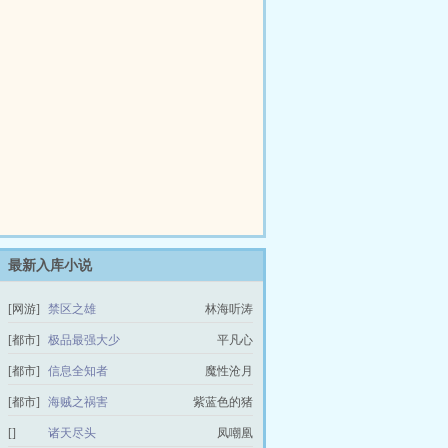
最新入库小说
[网游]
禁区之雄
林海听涛
[都市]
极品最强大少
平凡心
[都市]
信息全知者
魔性沧月
[都市]
海贼之祸害
紫蓝色的猪
[]
诸天尽头
凤嘲凰