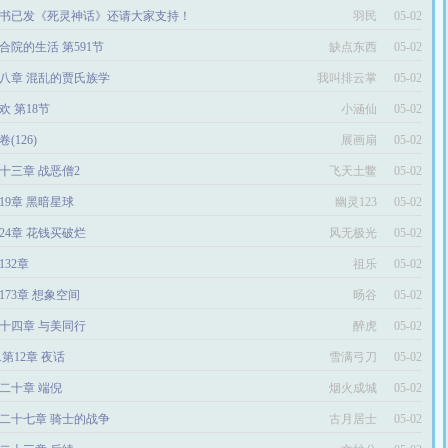
书已发《死灵神话》还请大家支持！
羽民
05-02
合院的生活 第591节
缺点东西
05-02
八章 混乱的贾氏族学
我叫排云掌
05-02
欢 第18节
小涵仙
05-02
卷(126)
展画扇
05-02
十三章 战恶僧2
飞天土鳖
05-02
19章 黑暗星球
幽灵123
05-02
024章 花钱买破烂
风无极光
05-02
132章
祖乐
05-02
173章 想象空间
旸谷
05-02
十四章 与美同行
醉虎
05-02
2.第12章 夜话
雪满弓刀
05-02
二十章 端倪
烟火成城
05-02
二十七章 骑士的战争
古月居士
05-02