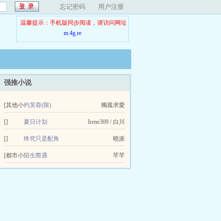
忘记密码
用户注册
温馨提示：手机版同步阅读，请访问网址
m.4g.re
强推小说
[其他小
灼芙蓉(限)
獨孤求愛
说]
[]
夏日计划
Irene309 / 白川
[]
终究只是配角
曉派
[都市小
陌生際遇
芊芊
说]