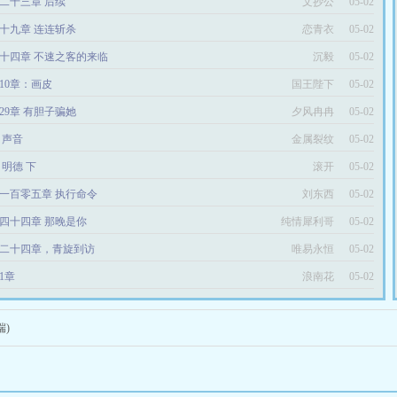
二十三章 后续
文抄公
05-02
十九章 连连斩杀
恋青衣
05-02
十四章 不速之客的来临
沉毅
05-02
10章：画皮
国王陛下
05-02
29章 有胆子骗她
夕风冉冉
05-02
6 声音
金属裂纹
05-02
4 明德 下
滚开
05-02
一百零五章 执行命令
刘东西
05-02
四十四章 那晚是你
纯情犀利哥
05-02
二十四章，青旋到访
唯易永恒
05-02
1章
浪南花
05-02
端)