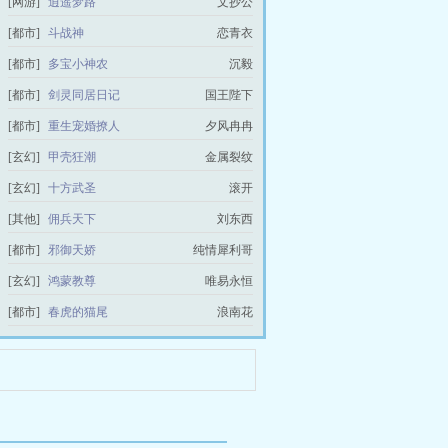
[网游]
逍遥梦路
文抄公
[都市]
斗战神
恋青衣
[都市]
多宝小神农
沉毅
[都市]
剑灵同居日记
国王陛下
[都市]
重生宠婚撩人
夕风冉冉
[玄幻]
甲壳狂潮
金属裂纹
[玄幻]
十方武圣
滚开
[其他]
佣兵天下
刘东西
[都市]
邪御天娇
纯情犀利哥
[玄幻]
鸿蒙教尊
唯易永恒
[都市]
春虎的猫尾
浪南花