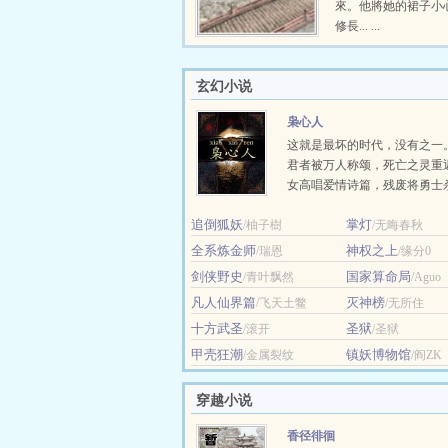
來。他將她的裙子小
修長... ...
玄幻小说
枭心人
这就是最坏的时代，没有之一
君者被万人称颂，死亡之灵重
女高唱爱情诗篇，残废将勇士
留，修士把地狱之火引向黎明
追倒狐妖
掌灯
/柚子樹
来的人... ...
/无晦春秋
全系炼金师
神权之上
/瑞恩
/缘分0
剑侠野史
国家算命局
/青叶飘然
/Aguo
凡人仙界篇
灭神榜
/飞天土鳖
/无所住
十方武圣
圣狱
/滚开
/圣狱
甲壳狂潮
镇妖博物馆
/金属裂纹
/阎ZK
穿越小说
香径徘徊