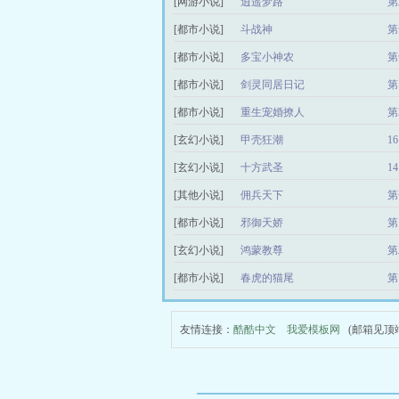
[网游小说]
逍遥梦路
第
[都市小说]
斗战神
第
[都市小说]
多宝小神农
第
[都市小说]
剑灵同居日记
第
[都市小说]
重生宠婚撩人
第
[玄幻小说]
甲壳狂潮
1
[玄幻小说]
十方武圣
1
[其他小说]
佣兵天下
第
[都市小说]
邪御天娇
第
[玄幻小说]
鸿蒙教尊
第
[都市小说]
春虎的猫尾
第
友情连接：
酷酷中文
我爱模板网
(邮箱见顶