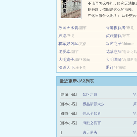
不论再怎么挣扎，终究无法抵
抹身影，依旧是这么的清晰。
在这里做什么呢？」 从外交
以第二名的优异成绩毕业的，
故国天水碧
香港復仇者
/韶芊
殷段。... ...
/叛龙
贱港
贞观情仇
/叛龙
/韶芊
将军好凶猛
叛逆之子
/更俗
/shirman
绝爱幸
花落燕归
/韶芊
/雨天之
大明嫡子
大明国师
/肉丝米面
/西湖遇
汉道天下
退订
/庄不周
/图南鲸
最近更新小说列表
[网游小说]
禁区之雄
第
[都市小说]
极品最强大少
第
[都市小说]
信息全知者
第
[都市小说]
海贼之祸害
第
[]
诸天尽头
第