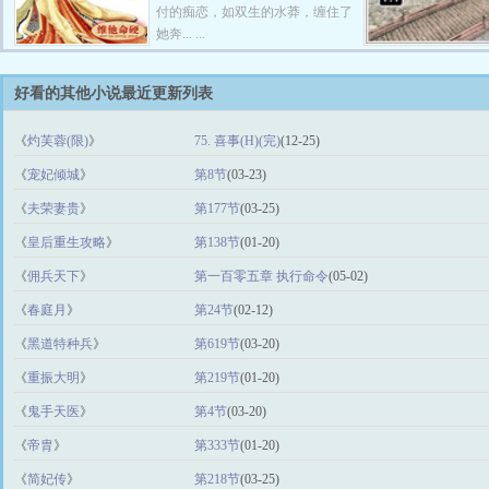
付的痴恋，如双生的水莽，缠住了
她奔... ...
好看的其他小说最近更新列表
《
灼芙蓉(限)
》
75. 喜事(H)(完)
(12-25)
《
宠妃倾城
》
第8节
(03-23)
《
夫荣妻贵
》
第177节
(03-25)
《
皇后重生攻略
》
第138节
(01-20)
《
佣兵天下
》
第一百零五章 执行命令
(05-02)
《
春庭月
》
第24节
(02-12)
《
黑道特种兵
》
第619节
(03-20)
《
重振大明
》
第219节
(01-20)
《
鬼手天医
》
第4节
(03-20)
《
帝胄
》
第333节
(01-20)
《
简妃传
》
第218节
(03-25)