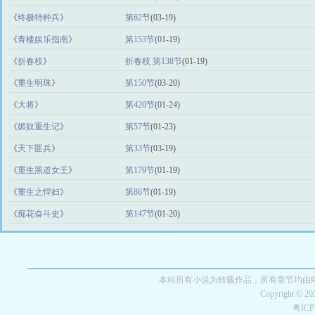
《
终极特种兵
》
第62节
(03-19)
《
青楼娱乐指南
》
第153节
(01-19)
《
折春枝
》
折春枝 第138节
(01-19)
《
重生明珠
》
第150节
(03-20)
《
大将
》
第420节
(01-24)
《
媚奴重生记
》
第57节
(01-23)
《
天下匪兵
》
第33节
(03-19)
《
重生黑道女王
》
第179节
(01-19)
《
重生之悍妇
》
第86节
(01-19)
《
痴花奋斗史
》
第147节
(01-20)
本站所有小说为转载作品，所有章节均由
Copyright © 2
粤IC