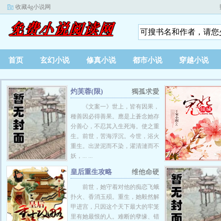
收藏4g小说网
首页
玄幻小说
修真小说
都市小说
穿越小说
灼芙蓉(限)
獨孤求愛
《文案一》世上，皆有因果，
種善因必得善果。應是上蒼念她存
分善心，不忍其入生死海。使之重
生。前世，苦海浮沉。今世，浴火
重生。出淤泥而不染，濯清漣而不
妖，... ...
皇后重生攻略
维他命硬
前世，她守着对他的痴恋飞蛾
扑火、香消玉殒。重生，她毅然解
甲进宫，只因这个天下最大的牢笼
里有她最恨的人。难断的孽缘、错