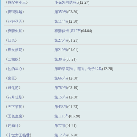
《
原配变小三
》
小保姆的诱惑5
(12-27)
《
青珂浮屠
》
第350节
(03-30)
《
花好孕圆
》
第114节
(12-30)
《
弃妻似锦
》
弃妻似锦 第12节
(04-04)
《
归离
》
第276节
(01-21)
《
庶女嫡妃
》
第210节
(01-01)
《
二姑娘
》
第30节
(03-21)
《
他的星心
》
第89章黄狗，熊猫，兔子和马
(12-28)
《
枭臣
》
第665节
(12-30)
《
逍遥游
》
第789节
(03-19)
《
花月佳期
》
第158节
(12-30)
《
天下节度
》
第438节
(01-23)
《
国色生枭
》
第1116节
(01-20)
《
炖肉计
》
第77节
(01-21)
《
末世女王临世
》
第123节
(03-20)