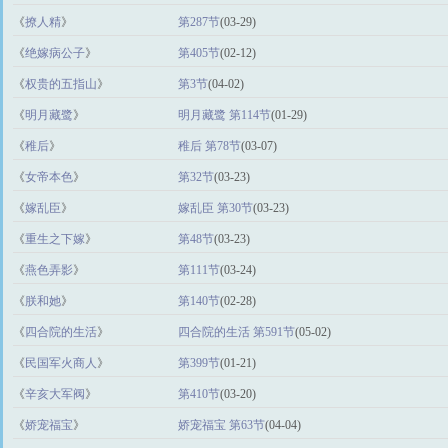
《
撩人精
》
第287节
(03-29)
《
绝嫁病公子
》
第405节
(02-12)
《
权贵的五指山
》
第3节
(04-02)
《
明月藏鹭
》
明月藏鹭 第114节
(01-29)
《
稚后
》
稚后 第78节
(03-07)
《
女帝本色
》
第32节
(03-23)
《
嫁乱臣
》
嫁乱臣 第30节
(03-23)
《
重生之下嫁
》
第48节
(03-23)
《
燕色弄影
》
第111节
(03-24)
《
朕和她
》
第140节
(02-28)
《
四合院的生活
》
四合院的生活 第591节
(05-02)
《
民国军火商人
》
第399节
(01-21)
《
辛亥大军阀
》
第410节
(03-20)
《
娇宠福宝
》
娇宠福宝 第63节
(04-04)