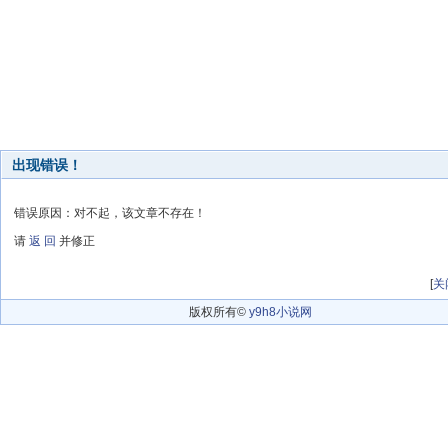
出现错误！
错误原因：对不起，该文章不存在！
请
返 回
并修正
[
关
版权所有©
y9h8小说网