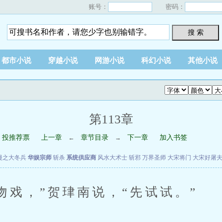
账号：
密码：
搜 索
都市小说
穿越小说
网游小说
科幻小说
其他小说
第113章
投推荐票
上一章
章节目录
下一章
加入书签
←
→
漫之大冬兵
华娱宗师
斩杀
系统供应商
风水大术士
斩邪
万界圣师
大宋将门
大宋好屠
戏，”贺珒南说，“先试试。”