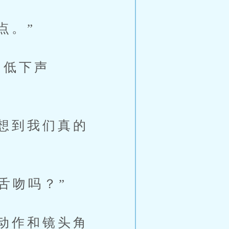
点。”
，低下声
想到我们真的
舌吻吗？”
动作和镜头角