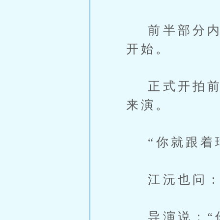
前半部分内容
开始。
正式开拍前，
来演。
“你就跟着珒
江沅也问：“
导演说：“你