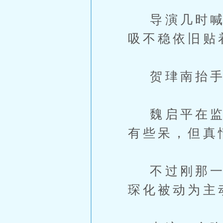
导演几时喊了
吸不稳依旧贴
贺珒南抬手拍
魏启平在监视
有些呆，但真
不过刚那一下
琛化被动为主