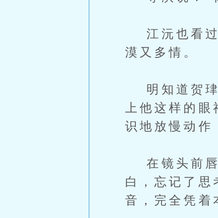
江沅也看过无
漠又多情。
明知道贺珒南
上他这样的眼
识地放慢动作
在镜头前唇瓣
白，忘记了思
音，完全凭着