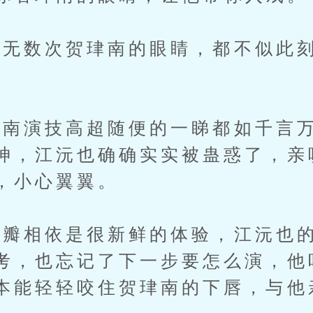
数次贺珒南的眼睛，都不似此刻
演技高超随便的一睇都如千言万
神，江沅也确确实实被蛊惑了，亲
，小心翼翼。
相依是很新鲜的体验，江沅也的
考，也忘记了下一步要怎么演，他
本能轻轻咬住贺珒南的下唇，与他