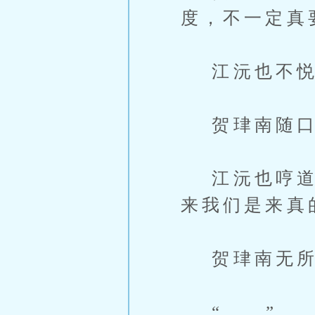
度，不一定真
江沅也不悦：
贺珒南随口便
江沅也哼道：
来我们是来真
贺珒南无所谓
“……”