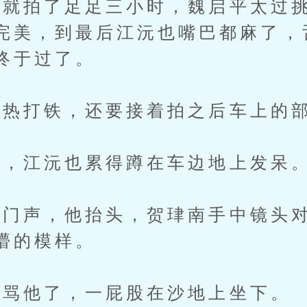
拍了足足三小时，魏启平太过挑
完美，到最后江沅也嘴巴都麻了，
终于过了。
热打铁，还要接着拍之后车上的
，江沅也累得蹲在车边地上发呆
声，他抬头，贺珒南手中镜头对
懵的模样。
骂他了，一屁股在沙地上坐下。