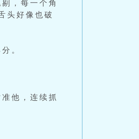
剔，每一个角
舌头好像也破
部分。
。
准他，连续抓