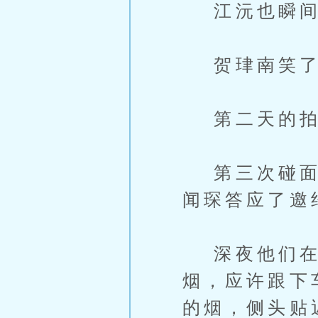
江沅也瞬间
贺珒南笑了
第二天的拍
第三次碰面应
闻琛答应了邀
深夜他们在荒
烟，应许跟下
的烟，侧头贴