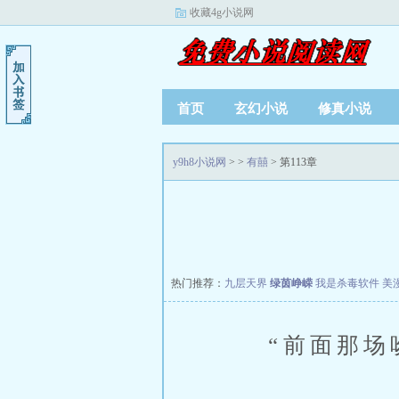
收藏4g小说网
首页
玄幻小说
修真小说
y9h8小说网
>
>
有囍
> 第113章
热门推荐：
九层天界
绿茵峥嵘
我是杀毒软件
美
“前面那场吻