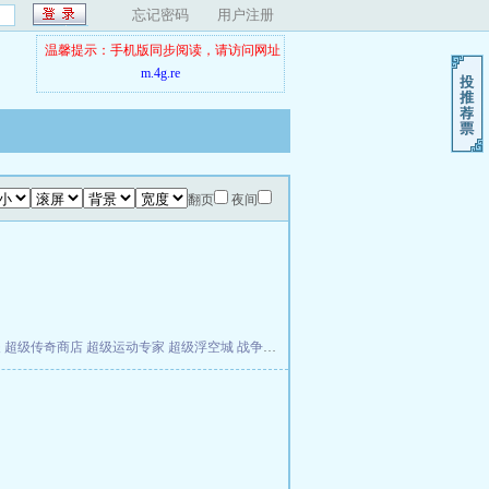
忘记密码
用户注册
温馨提示：手机版同步阅读，请访问网址
m.4g.re
翻页
夜间
夫
超级传奇商店
超级运动专家
超级浮空城
战争天堂
混元道纪
教练万岁
都市全能巨星