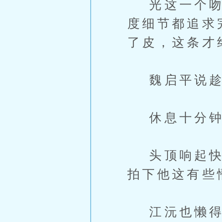
光这一个吻就
度细节都追求
了皮，这条才
魏启平说趁
休息十分钟
头顶响起快门
拍下他这有些
江沅也懒得