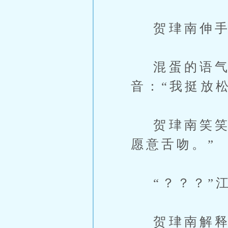
贺珒南伸手过
混蛋的语气
音：“我挺放
贺珒南笑笑，
愿意舌吻。”
“？？？”江
贺珒南解释道